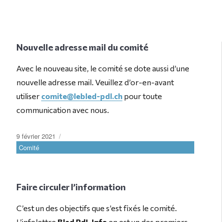
Nouvelle adresse mail du comité
Avec le nouveau site, le comité se dote aussi d’une
nouvelle adresse mail. Veuillez d’or-en-avant
utiliser
comite@lebled-pdl.ch
pour toute
communication avec nous.
Publié
Catégories
9 février 2021
le
Comité
Faire circuler l’information
C’est un des objectifs que s’est fixés le comité.
L’infolettre
Bled PdL Info
en est un des premiers