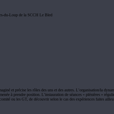
aines-du-Loup de la SCCH Le Bled
giné et précise les rôles des uns et des autres. L’organisation/la dyn
 amenée à prendre position. L’instauration de séances « plénières » régul
omité ou les GT, de découvrir selon le cas des expériences faites ailleu