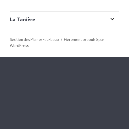
ouvrir
La Tanière
le
sous-
menu
Section des Plaines-du-Loup
Fièrement propulsé par
WordPress