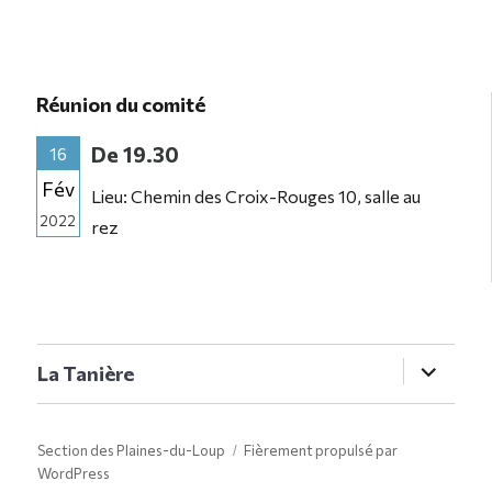
Réunion du comité
De 19.30
16
Fév
Lieu: Chemin des Croix-Rouges 10, salle au
2022
rez
ouvrir
La Tanière
le
sous-
menu
Section des Plaines-du-Loup
Fièrement propulsé par
WordPress