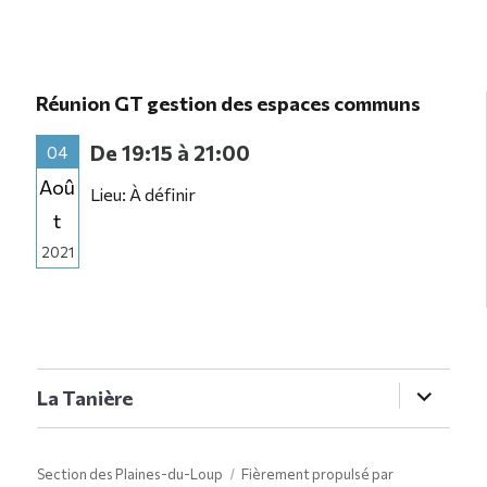
Réunion GT gestion des espaces communs
De 19:15 à 21:00
04
Aoû
Lieu: À définir
t
2021
ouvrir
La Tanière
le
sous-
menu
Section des Plaines-du-Loup
Fièrement propulsé par