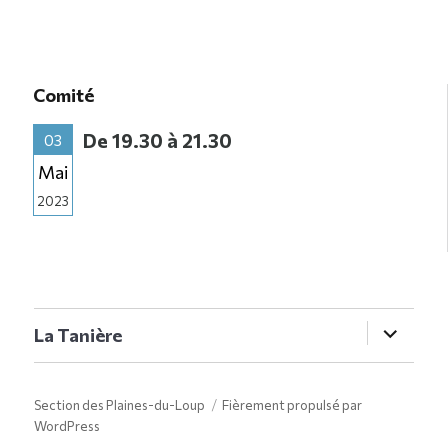
Comité
De 19.30 à 21.30
03
Mai
2023
ouvrir
La Tanière
le
sous-
menu
Section des Plaines-du-Loup
Fièrement propulsé par
WordPress